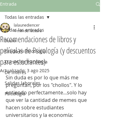
Entrada
Todas las entradas
lalaunediencer
Todas las entradas
4 min de lectura
Recomendaciones de libros y
Inicio
películas de Psicología (y descuentos
Grado en Psicología
para estudiantes)
Cursos de Psicología
Actualizado:
3 ago 2025
De interés
Sin duda es por lo que más me 
Salidas laborales
preguntan, por los "chollos". Y lo 
entiendo perfectamente...solo hay 
Psicología
que ver la cantidad de memes que 
hacen sobre estudiantes 
universitarios y la economía: