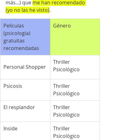
más...) que 
me han recomendado 
(yo no las he visto)
.
​Películas 
Género
(psicología) 
gratuitas 
recomendadas
Thriller 
Personal Shopper
Psicológico
Psicosis
Thriller 
Psicológico
El resplandor
Thriller 
Psicológico
Inside
Thriller 
Psicológico