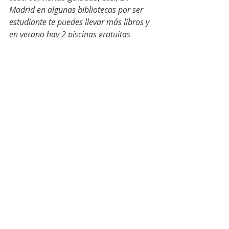
Madrid en algunas bibliotecas por ser 
estudiante te puedes llevar más libros y 
en verano hay 2 piscinas gratuitas 
céntricas para jóvenes. Además existe el 
JOBO y ahora si acabas de cumplir 18 
años tienes un bono cultural de 400€ 
para muuuchas cosas.
b) Viajes (desde trenes, autobuses y 
aviones hasta hoteles) 
c) Ocio (restaurantes, gimnasios, 
autoescuelas, parques de 
atracciones)
d) Suscripciones gratuitas 
temporales
     - 
Prime Student
 (películas, series, 
documentales gratis; envíos gratis y 
ofertas en Amazon)
e) Compras (telefonía y 