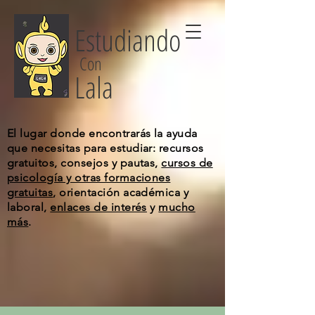
Estudiando
Con
Lala
El lugar donde encontrarás la ayuda
que necesitas para estudiar: recursos
gratuitos, consejos y pautas,
cursos de
psicología y otras formaciones
gratuitas
, orientación académica y
laboral,
enlaces de interés
y
mucho
más
.