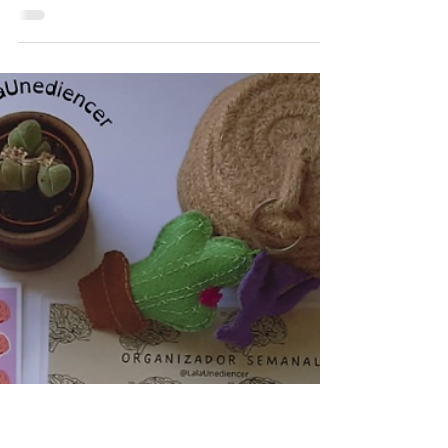
lalaunediencer
4 min de lectura
Salidas laborales
¿Qué añadir en el currículum y
cómo?
Cómo añadir la formación
complementaria de Psicología y otras
áreas a tu currículum para nuevas ofertas
de trabajo o incluso promocionar.