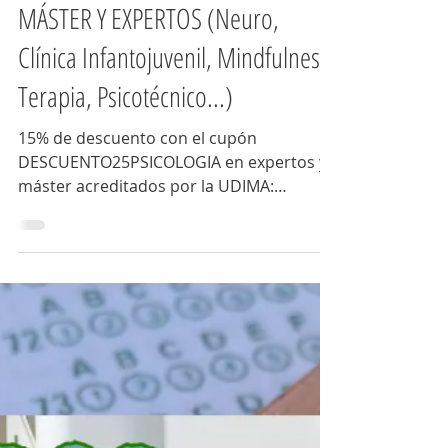
lalaunediencer
2 min de lectura
Salidas laborales
¡TEMPORAL! 15% DESCUENTO EN
MÁSTER Y EXPERTOS (Neuro,
Clínica Infantojuvenil, Mindfulness,
Terapia, Psicotécnico...)
15% de descuento con el cupón
DESCUENTO25PSICOLOGIA en expertos y
máster acreditados por la UDIMA:
neuropsicología, sexología, (AMIR, APIR).